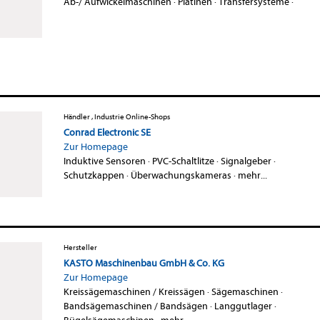
Ab-/ Aufwickelmaschinen
·
Platinen
·
Transfersysteme
·
Händler , Industrie Online-Shops
Conrad Electronic SE
Zur Homepage
Induktive Sensoren
·
PVC-Schaltlitze
·
Signalgeber
·
Schutzkappen
·
Überwachungskameras
·
mehr...
Hersteller
KASTO Maschinenbau GmbH & Co. KG
Zur Homepage
Kreissägemaschinen / Kreissägen
·
Sägemaschinen
·
Bandsägemaschinen / Bandsägen
·
Langgutlager
·