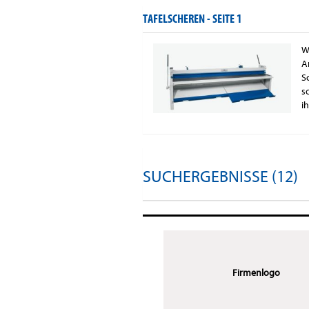
TAFELSCHEREN -
SEITE 1
W
A
S
s
i
SUCHERGEBNISSE (12)
Firmenlogo