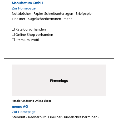
Manufactum GmbH
Zur Homepage
Notizbücher
·
Papier-Schreibunterlagen
·
Briefpapier
·
Fineliner
·
Kugelschreiberminen
·
mehr...
Katalog vorhanden
Online-Shop vorhanden
Premium-Profil
Firmenlogo
Händler , Industrie Online-Shops
memo AG
Zur Homepage
Stehpult / Rednerpult
·
Fineliner
·
Kugelschreiberminen
·