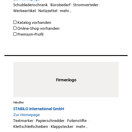
Schubladenschrank
·
Bürobedarf
·
Stromverteiler
·
Werbeartikel
·
Notizzettel
·
mehr...
Katalog vorhanden
Online-Shop vorhanden
Premium-Profil
Firmenlogo
Händler
STABILO International GmbH
Zur Homepage
Textmarker
·
Papierschredder
·
Folienstifte
·
Klettschleifscheiben
·
Klappstecker
·
mehr...