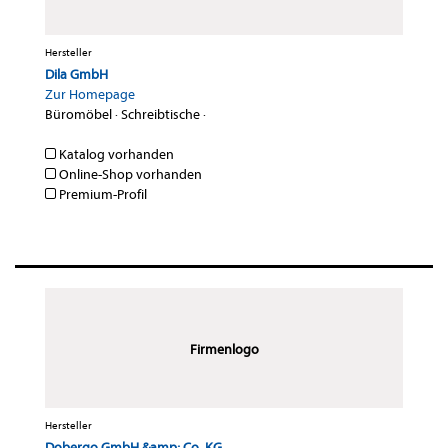
Hersteller
Dila GmbH
Zur Homepage
Büromöbel
·
Schreibtische
·
Katalog vorhanden
Online-Shop vorhanden
Premium-Profil
Firmenlogo
Hersteller
Dobergo GmbH &amp; Co. KG