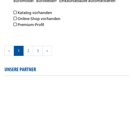
Büromöbel
·
Bürobedarf
·
Einkaufsabläufe automatisieren
·
Katalog vorhanden
Online-Shop vorhanden
Premium-Profil
«
1
2
3
»
UNSERE PARTNER