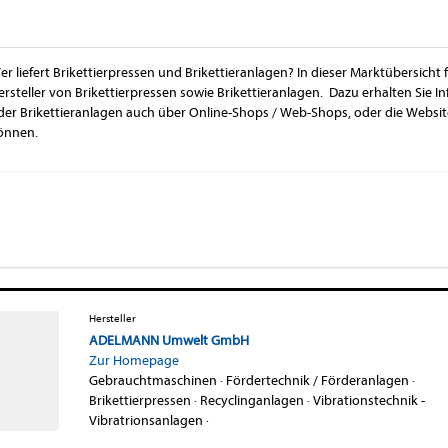
er liefert Brikettierpressen und Brikettieranlagen? In dieser Marktübersicht
ersteller von Brikettierpressen sowie Brikettieranlagen. Dazu erhalten Sie I
der Brikettieranlagen auch über Online-Shops / Web-Shops, oder die Website
önnen.
Hersteller
ADELMANN Umwelt GmbH
Zur Homepage
Gebrauchtmaschinen
·
Fördertechnik / Förderanlagen
·
Brikettierpressen
·
Recyclinganlagen
·
Vibrationstechnik -
Vibratrionsanlagen
·