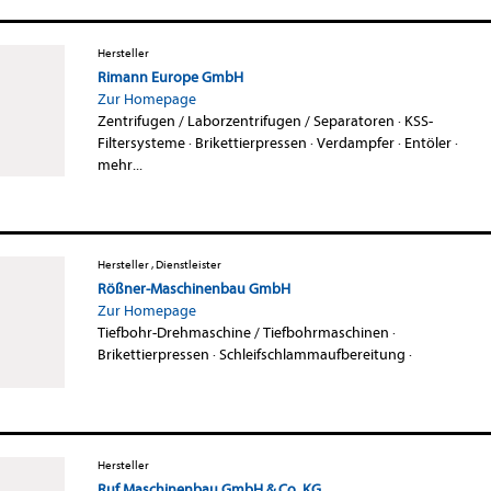
Hersteller
Rimann Europe GmbH
Zur Homepage
Zentrifugen / Laborzentrifugen / Separatoren
·
KSS-
Filtersysteme
·
Brikettierpressen
·
Verdampfer
·
Entöler
·
mehr...
Hersteller , Dienstleister
Rößner-Maschinenbau GmbH
Zur Homepage
Tiefbohr-Drehmaschine / Tiefbohrmaschinen
·
Brikettierpressen
·
Schleifschlammaufbereitung
·
Hersteller
Ruf Maschinenbau GmbH & Co. KG