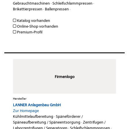
Gebrauchtmaschinen
·
Schleifschlammpressen
·
Brikettierpressen
·
Ballenpressen
·
Katalog vorhanden
Online-Shop vorhanden
Premium-Profil
Firmenlogo
Hersteller
LANNER Anlagenbau GmbH
Zur Homepage
Kühlmittelaufbereitung
·
Späneförderer /
Späneaufbereitung / Späneentsorgung
·
Zentrifugen /
Laborzentrifugen / Separatoren
·
Schleifschlammpressen
·