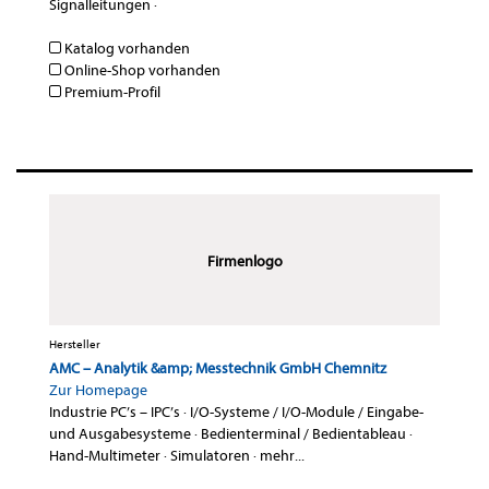
Signalleitungen
·
Katalog vorhanden
Online-Shop vorhanden
Premium-Profil
Firmenlogo
Hersteller
AMC – Analytik &amp; Messtechnik GmbH Chemnitz
Zur Homepage
Industrie PC’s – IPC’s
·
I/O-Systeme / I/O-Module / Eingabe-
und Ausgabesysteme
·
Bedienterminal / Bedientableau
·
Hand-Multimeter
·
Simulatoren
·
mehr...