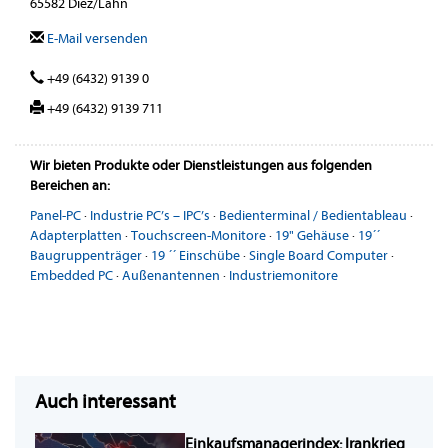
65582 Diez/Lahn
E-Mail versenden
+49 (6432) 9139 0
+49 (6432) 9139 711
Wir bieten Produkte oder Dienstleistungen aus folgenden
Bereichen an:
Panel-PC
·
Industrie PC’s – IPC’s
·
Bedienterminal / Bedientableau
·
Adapterplatten
·
Touchscreen-Monitore
·
19" Gehäuse
·
19´´
Baugruppenträger
·
19 ´´ Einschübe
·
Single Board Computer
·
Embedded PC
·
Außenantennen
·
Industriemonitore
Auch interessant
Einkaufsmanagerindex: Irankrieg