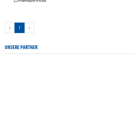
Premium-Profil
«
1
»
UNSERE PARTNER