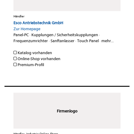
Händler
Esco Antriebstechnik GmbH
Zur Homepage
Panel-PC
·
Kupplungen / Sicherheitskupplungen
·
Frequenzumrichter
·
Sanftanlasser
·
Touch Panel
·
mehr...
Katalog vorhanden
Online-Shop vorhanden
Premium-Profil
Firmenlogo
Händler , Industrie Online-Shops