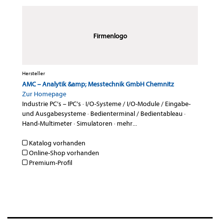
Firmenlogo
Hersteller
AMC – Analytik &amp; Messtechnik GmbH Chemnitz
Zur Homepage
Industrie PC’s – IPC’s
·
I/O-Systeme / I/O-Module / Eingabe-
und Ausgabesysteme
·
Bedienterminal / Bedientableau
·
Hand-Multimeter
·
Simulatoren
·
mehr...
Katalog vorhanden
Online-Shop vorhanden
Premium-Profil