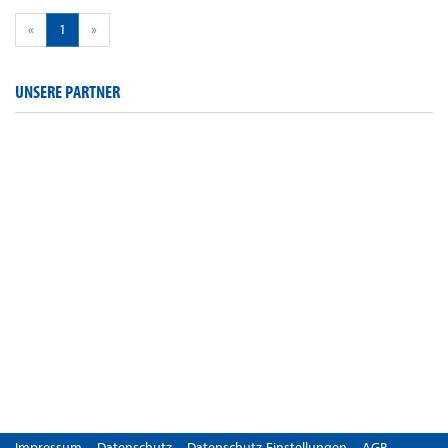
«
1
»
UNSERE PARTNER
Impressum
Datenschutz
Datenschutz-Einstellungen
AGB