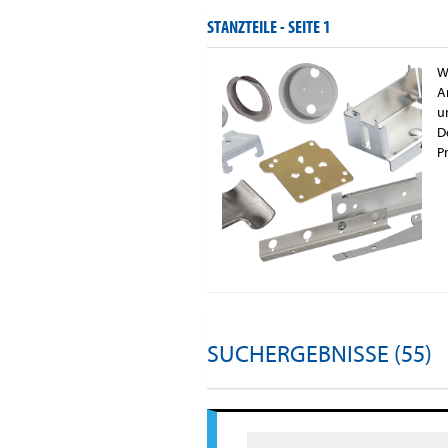
STANZTEILE -
SEITE 1
W
A
u
D
P
SUCHERGEBNISSE (55)