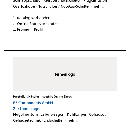
Schnappschalter
·
Geräteschutzschalter
·
Flügelmuttern
·
Oszilloskope
·
Notschalter / Not-Aus-Schalter
·
mehr...
Katalog vorhanden
Online-Shop vorhanden
Premium-Profil
Firmenlogo
Hersteller , Händler , Industrie Online-Shops
RS Components GmbH
Zur Homepage
Flügelmuttern
·
Laborwaagen
·
Kühlkörper
·
Gehäuse /
Gehäusetechnik
·
Endschalter
·
mehr...