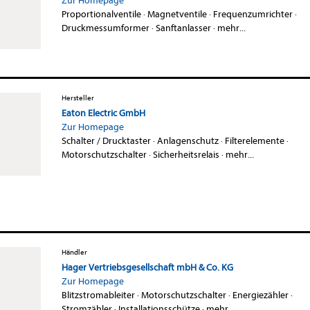
Zur Homepage
Proportionalventile
·
Magnetventile
·
Frequenzumrichter
·
Druckmessumformer
·
Sanftanlasser
·
mehr...
Hersteller
Eaton Electric GmbH
Zur Homepage
Schalter / Drucktaster
·
Anlagenschutz
·
Filterelemente
·
Motorschutzschalter
·
Sicherheitsrelais
·
mehr...
Händler
Hager Vertriebsgesellschaft mbH & Co. KG
Zur Homepage
Blitzstromableiter
·
Motorschutzschalter
·
Energiezähler
·
Stromzähler
·
Installationsschütze
·
mehr...