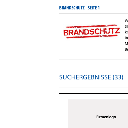
BRANDSCHUTZ -
SEITE 1
W
S
k
B
M
B
SUCHERGEBNISSE (33)
Firmenlogo