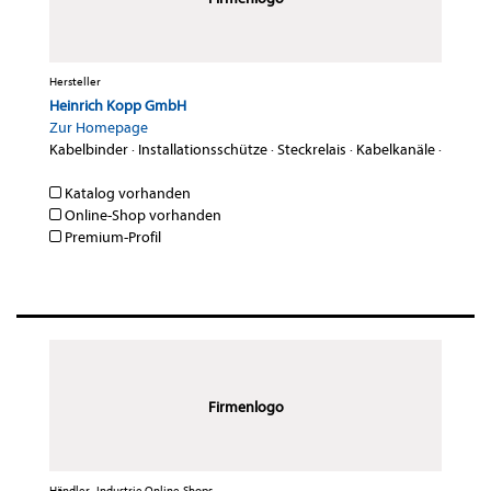
Hersteller
Heinrich Kopp GmbH
Zur Homepage
Kabelbinder
·
Installationsschütze
·
Steckrelais
·
Kabelkanäle
·
Katalog vorhanden
Online-Shop vorhanden
Premium-Profil
Firmenlogo
Händler , Industrie Online-Shops