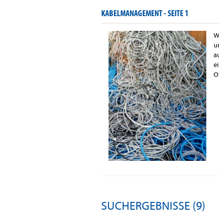
KABELMANAGEMENT -
SEITE 1
W
u
a
e
O
SUCHERGEBNISSE (9)