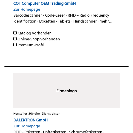
COT Computer OEM Trading GmbH
Zur Homepage
Barcodescanner / Code-Leser
·
RFID – Radio Frequency
Identification
·
Etiketten
·
Tablets
·
Handscanner
·
mehr...
Katalog vorhanden
Online-Shop vorhanden
Premium-Profil
Firmenlogo
Hersteller , Händler , Dienstleister
DALEKTRON GmbH
Zur Homepage
RFID - Etiketten
·
Haftetiketten
·
Schrumpfetiketten
·