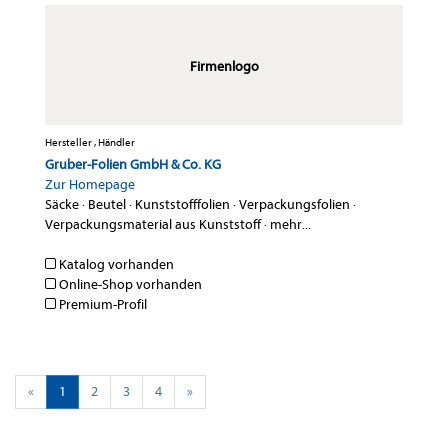
Firmenlogo
Hersteller , Händler
Gruber-Folien GmbH & Co. KG
Zur Homepage
Säcke
·
Beutel
·
Kunststofffolien
·
Verpackungsfolien
·
Verpackungsmaterial aus Kunststoff
·
mehr...
Katalog vorhanden
Online-Shop vorhanden
Premium-Profil
«
1
2
3
4
»