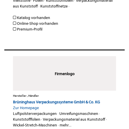
Vliesstoffe
·
Folien
·
Kunststofffolien
·
Verpackungsmaterial
aus Kunststoff
·
Kunststoffnetze
·
Katalog vorhanden
Online-Shop vorhanden
Premium-Profil
Firmenlogo
Hersteller , Händler
Brüninghaus Verpackungssysteme GmbH & Co. KG
Zur Homepage
Luftpolsterverpackungen
·
Umreifungsmaschinen
·
Kunststofffolien
·
Verpackungsmaterial aus Kunststoff
·
Wickel-Stretch-Maschinen
·
mehr...