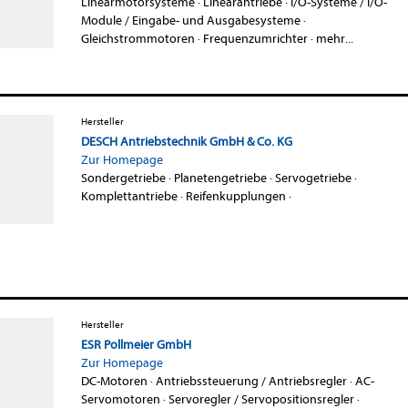
Linearmotorsysteme
·
Linearantriebe
·
I/O-Systeme / I/O-
Module / Eingabe- und Ausgabesysteme
·
Gleichstrommotoren
·
Frequenzumrichter
·
mehr...
Hersteller
DESCH Antriebstechnik GmbH & Co. KG
Zur Homepage
Sondergetriebe
·
Planetengetriebe
·
Servogetriebe
·
Komplettantriebe
·
Reifenkupplungen
·
Hersteller
ESR Pollmeier GmbH
Zur Homepage
DC-Motoren
·
Antriebssteuerung / Antriebsregler
·
AC-
Servomotoren
·
Servoregler / Servopositionsregler
·