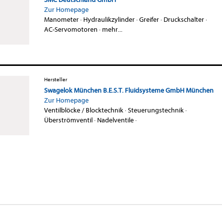
Zur Homepage
Manometer
·
Hydraulikzylinder
·
Greifer
·
Druckschalter
·
AC-Servomotoren
·
mehr...
Hersteller
Swagelok München B.E.S.T. Fluidsysteme GmbH München
Zur Homepage
Ventilblöcke / Blocktechnik
·
Steuerungstechnik
·
Überströmventil
·
Nadelventile
·