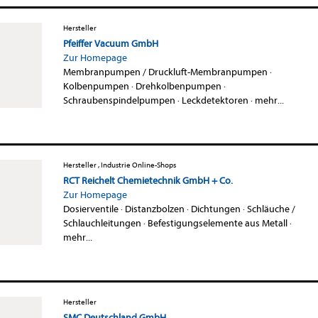
Hersteller
Pfeiffer Vacuum GmbH
Zur Homepage
Membranpumpen / Druckluft-Membranpumpen
·
Kolbenpumpen
·
Drehkolbenpumpen
·
Schraubenspindelpumpen
·
Leckdetektoren
·
mehr...
Hersteller , Industrie Online-Shops
RCT Reichelt Chemietechnik GmbH + Co.
Zur Homepage
Dosierventile
·
Distanzbolzen
·
Dichtungen
·
Schläuche /
Schlauchleitungen
·
Befestigungselemente aus Metall
·
mehr...
Hersteller
SMC Deutschland GmbH