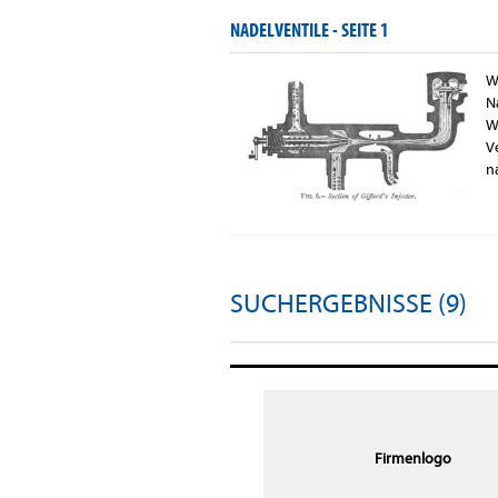
NADELVENTILE -
SEITE 1
W
N
W
V
n
SUCHERGEBNISSE (9)
Firmenlogo