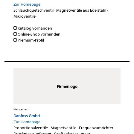
Zur Homepage
Schlauchquetschventil
·
Magnetventile aus Edelstahl
·
Mikroventile
·
Katalog vorhanden
Online-Shop vorhanden
Premium-Profil
Firmenlogo
Hersteller
Danfoss GmbH
Zur Homepage
Proportionalventile
·
Magnetventile
·
Frequenzumrichter
·
Druckmessumformer
·
Sanftanlasser
·
mehr...