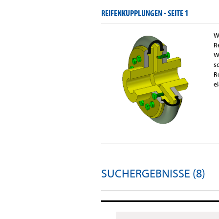
REIFENKUPPLUNGEN -
SEITE 1
W
R
W
s
R
e
SUCHERGEBNISSE (8)