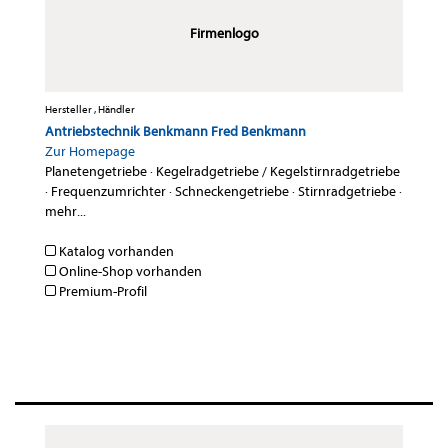
Firmenlogo
Hersteller , Händler
Antriebstechnik Benkmann Fred Benkmann
Zur Homepage
Planetengetriebe
·
Kegelradgetriebe / Kegelstirnradgetriebe
·
Frequenzumrichter
·
Schneckengetriebe
·
Stirnradgetriebe
·
mehr...
Katalog vorhanden
Online-Shop vorhanden
Premium-Profil