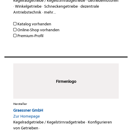
Kegelradgetriebe / Kegelstirnradgetriebe
·
Getriebemotoren
·
Winkelgetriebe
·
Schneckengetriebe
·
dezentrale
Antriebstechnik
·
mehr...
Katalog vorhanden
Online-Shop vorhanden
Premium-Profil
Firmenlogo
Hersteller
Graessner GmbH
Zur Homepage
Kegelradgetriebe / Kegelstirnradgetriebe
·
Konfigurieren
von Getrieben
·