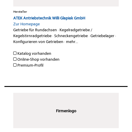
Hersteller
ATEK Antriebstechnik Willi Glapiak GmbH
Zur Homepage
Getriebe für Rundachsen
·
Kegelradgetriebe /
Kegelstirnradgetriebe
·
Schneckengetriebe
·
Getriebelager
·
Konfigurieren von Getrieben
·
mehr...
Katalog vorhanden
Online-Shop vorhanden
Premium-Profil
Firmenlogo