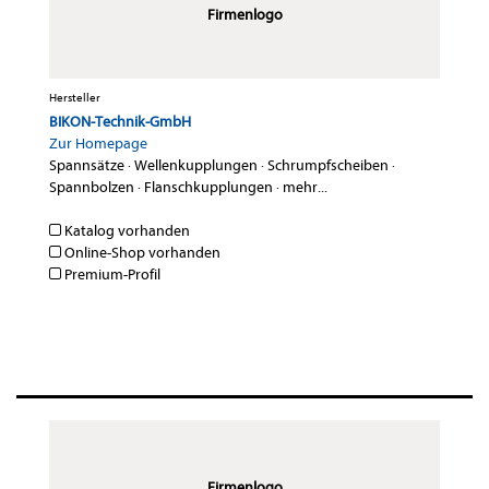
Firmenlogo
Hersteller
BIKON-Technik-GmbH
Zur Homepage
Spannsätze
·
Wellenkupplungen
·
Schrumpfscheiben
·
Spannbolzen
·
Flanschkupplungen
·
mehr...
Katalog vorhanden
Online-Shop vorhanden
Premium-Profil
Firmenlogo