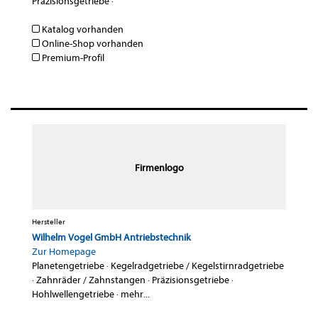
Präzisionsgetriebe
·
Katalog vorhanden
Online-Shop vorhanden
Premium-Profil
Firmenlogo
Hersteller
Wilhelm Vogel GmbH Antriebstechnik
Zur Homepage
Planetengetriebe
·
Kegelradgetriebe / Kegelstirnradgetriebe
·
Zahnräder / Zahnstangen
·
Präzisionsgetriebe
·
Hohlwellengetriebe
·
mehr...