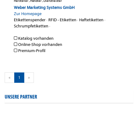
Hersteller , Händler , Dienstleister
Weber Marketing Systems GmbH
Zur Homepage
Etikettenspender
·
RFID - Etiketten
·
Haftetiketten
·
Schrumpfetiketten
·
Katalog vorhanden
Online-Shop vorhanden
Premium-Profil
«
1
»
UNSERE PARTNER