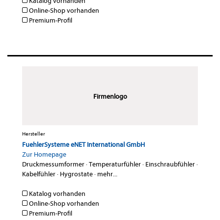
Katalog vorhanden
Online-Shop vorhanden
Premium-Profil
Firmenlogo
Hersteller
FuehlerSysteme eNET International GmbH
Zur Homepage
Druckmessumformer
·
Temperaturfühler
·
Einschraubfühler
·
Kabelfühler
·
Hygrostate
·
mehr...
Katalog vorhanden
Online-Shop vorhanden
Premium-Profil