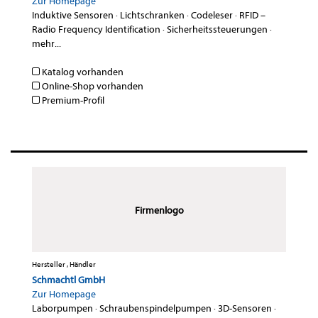
Zur Homepage
Induktive Sensoren
·
Lichtschranken
·
Codeleser
·
RFID –
Radio Frequency Identification
·
Sicherheitssteuerungen
·
mehr...
Katalog vorhanden
Online-Shop vorhanden
Premium-Profil
Firmenlogo
Hersteller , Händler
Schmachtl GmbH
Zur Homepage
Laborpumpen
·
Schraubenspindelpumpen
·
3D-Sensoren
·