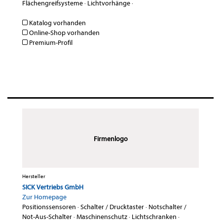
Flächengreifsysteme
·
Lichtvorhänge
·
Katalog vorhanden
Online-Shop vorhanden
Premium-Profil
Firmenlogo
Hersteller
SICK Vertriebs GmbH
Zur Homepage
Positionssensoren
·
Schalter / Drucktaster
·
Notschalter /
Not-Aus-Schalter
·
Maschinenschutz
·
Lichtschranken
·