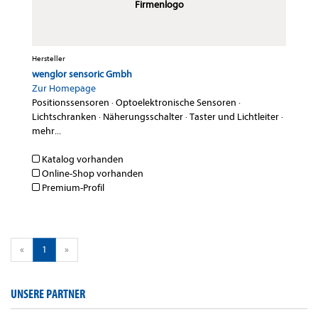
Firmenlogo
Hersteller
wenglor sensoric Gmbh
Zur Homepage
Positionssensoren
·
Optoelektronische Sensoren
·
Lichtschranken
·
Näherungsschalter
·
Taster und Lichtleiter
·
mehr...
Katalog vorhanden
Online-Shop vorhanden
Premium-Profil
«
1
»
UNSERE PARTNER