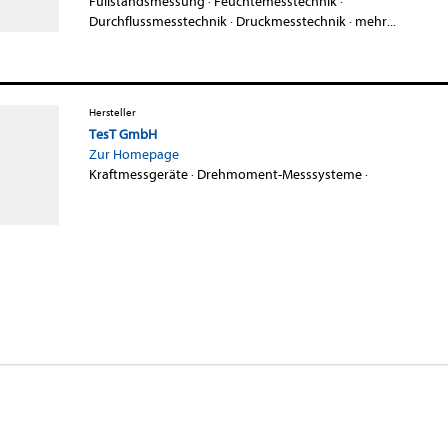
Füllstandsmessung
·
Feuchtemesstechnik
·
Durchflussmesstechnik
·
Druckmesstechnik
·
mehr...
Hersteller
TesT GmbH
Zur Homepage
Kraftmessgeräte
·
Drehmoment-Messsysteme
·