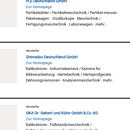
PCE Deutschland GmbH
Zur Homepage
Partikelzähler / Partikelmesstechnik / Partikel messen
·
Paketwaagen
·
Oszilloskope
·
Messtechnik /
Fertigungsmesstechnik
·
Laborwaagen
·
mehr...
Hersteller
Shimadzu Deutschland GmbH
Zur Homepage
Kalibratoren
·
Industriekamera / Kamera für
Bildverarbeitung
·
Härtetechnik / Härteprüfgeräte
·
Dehnungssensoren
·
Analysenmesstechnik
·
mehr...
Hersteller
SIKA Dr. Siebert und Kühn GmbH & Co. KG
Zur Homepage
Kalibratoren
·
Füllstandsmesstechnik /