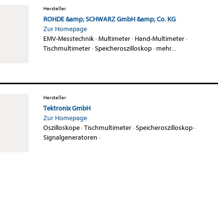
Hersteller
ROHDE &amp; SCHWARZ GmbH &amp; Co. KG
Zur Homepage
EMV-Messtechnik
·
Multimeter
·
Hand-Multimeter
·
Tischmultimeter
·
Speicheroszilloskop
·
mehr...
Hersteller
Tektronix GmbH
Zur Homepage
Oszilloskope
·
Tischmultimeter
·
Speicheroszilloskop
·
Signalgeneratoren
·