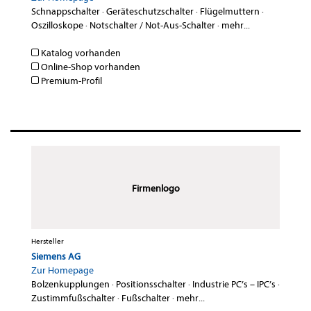
Schnappschalter
·
Geräteschutzschalter
·
Flügelmuttern
·
Oszilloskope
·
Notschalter / Not-Aus-Schalter
·
mehr...
Katalog vorhanden
Online-Shop vorhanden
Premium-Profil
Firmenlogo
Hersteller
Siemens AG
Zur Homepage
Bolzenkupplungen
·
Positionsschalter
·
Industrie PC’s – IPC’s
·
Zustimmfußschalter
·
Fußschalter
·
mehr...