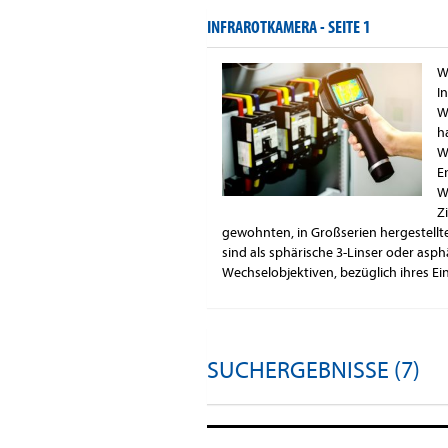
INFRAROTKAMERA -
SEITE 1
W
I
W
h
W
E
W
Z
gewohnten, in Großserien hergestellt
sind als sphärische 3-Linser oder as
Wechselobjektiven, bezüglich ihres Einf
SUCHERGEBNISSE (7)