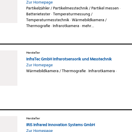
Zur Homepage
Partikelzähler / Partikelmesstechnik / Partikel messen
·
Batterietester
·
Temperaturmessung /
Temperaturmesstechnik
·
Wärmebildkamera /
Thermografie
·
Infrarotkamera
·
mehr...
Hersteller
InfraTec GmbH Infrarotsensorik und Messtechnik
Zur Homepage
Wärmebildkamera / Thermografie
·
Infrarotkamera
·
Hersteller
IRIS Infrared Innovation Systems GmbH
Zur Homepage