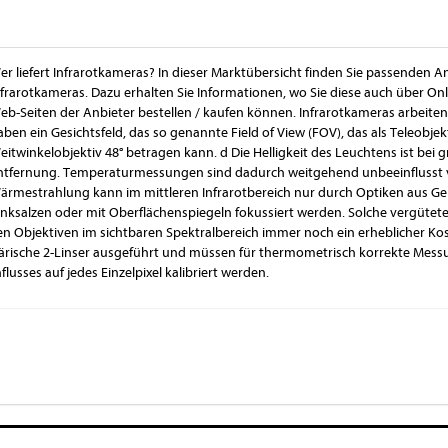
er liefert Infrarotkameras? In dieser Marktübersicht finden Sie passenden A
nfrarotkameras. Dazu erhalten Sie Informationen, wo Sie diese auch über O
eb-Seiten der Anbieter bestellen / kaufen können. Infrarotkameras arbeiten
aben ein Gesichtsfeld, das so genannte Field of View (FOV), das als Teleobjekt
eitwinkelobjektiv 48° betragen kann. d Die Helligkeit des Leuchtens ist be
ntfernung. Temperaturmessungen sind dadurch weitgehend unbeeinflusst v
ärmestrahlung kann im mittleren Infrarotbereich nur durch Optiken aus 
inksalzen oder mit Oberflächenspiegeln fokussiert werden. Solche vergütete
en Objektiven im sichtbaren Spektralbereich immer noch ein erheblicher Ko
phärische 2-Linser ausgeführt und müssen für thermometrisch korrekte Mes
lusses auf jedes Einzelpixel kalibriert werden.