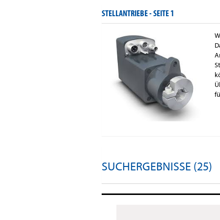
STELLANTRIEBE -
SEITE 1
W
D
A
S
k
Ü
fü
SUCHERGEBNISSE (25)