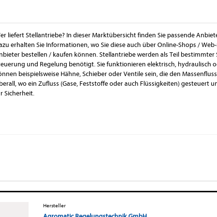
er liefert Stellantriebe? In dieser Marktübersicht finden Sie passende Anbiet
azu erhalten Sie Informationen, wo Sie diese auch über Online-Shops / Web
nbieter bestellen / kaufen können. Stellantriebe werden als Teil bestimmter 
teuerung und Regelung benötigt. Sie funktionieren elektrisch, hydraulisch o
önnen beispielsweise Hähne, Schieber oder Ventile sein, die den Massenflus
berall, wo ein Zufluss (Gase, Feststoffe oder auch Flüssigkeiten) gesteuert u
r Sicherheit.
Hersteller
Agromatic Regelungstechnik GmbH