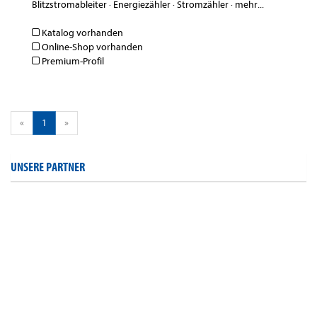
Blitzstromableiter
·
Energiezähler
·
Stromzähler
·
mehr...
Katalog vorhanden
Online-Shop vorhanden
Premium-Profil
«
1
»
UNSERE PARTNER