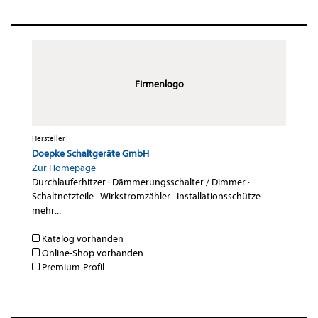
Firmenlogo
Hersteller
Doepke Schaltgeräte GmbH
Zur Homepage
Durchlauferhitzer
·
Dämmerungsschalter / Dimmer
·
Schaltnetzteile
·
Wirkstromzähler
·
Installationsschütze
·
mehr...
Katalog vorhanden
Online-Shop vorhanden
Premium-Profil