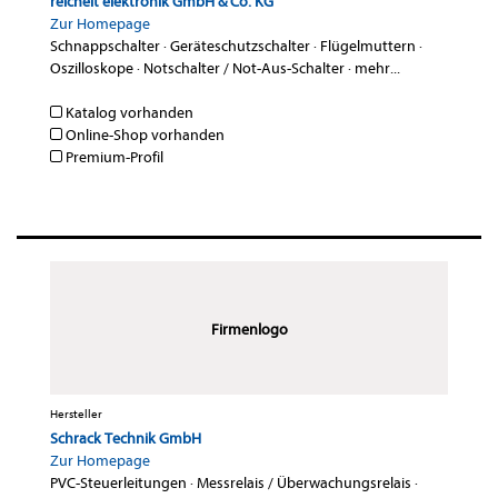
reichelt elektronik GmbH & Co. KG
Zur Homepage
Schnappschalter
·
Geräteschutzschalter
·
Flügelmuttern
·
Oszilloskope
·
Notschalter / Not-Aus-Schalter
·
mehr...
Katalog vorhanden
Online-Shop vorhanden
Premium-Profil
Firmenlogo
Hersteller
Schrack Technik GmbH
Zur Homepage
PVC-Steuerleitungen
·
Messrelais / Überwachungsrelais
·