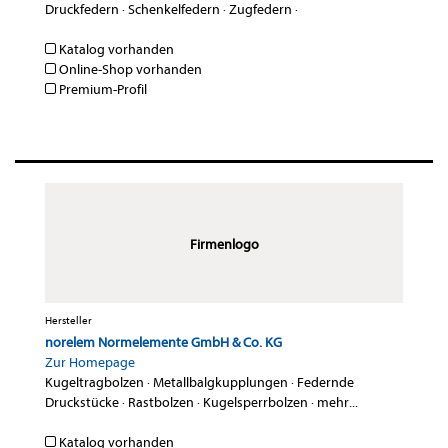
Druckfedern
·
Schenkelfedern
·
Zugfedern
·
Katalog vorhanden
Online-Shop vorhanden
Premium-Profil
Firmenlogo
Hersteller
norelem Normelemente GmbH & Co. KG
Zur Homepage
Kugeltragbolzen
·
Metallbalgkupplungen
·
Federnde
Druckstücke
·
Rastbolzen
·
Kugelsperrbolzen
·
mehr...
Katalog vorhanden