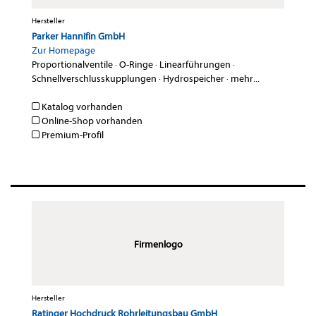
Hersteller
Parker Hannifin GmbH
Zur Homepage
Proportionalventile
·
O-Ringe
·
Linearführungen
·
Schnellverschlusskupplungen
·
Hydrospeicher
·
mehr...
Katalog vorhanden
Online-Shop vorhanden
Premium-Profil
Firmenlogo
Hersteller
Ratinger Hochdruck Rohrleitungsbau GmbH