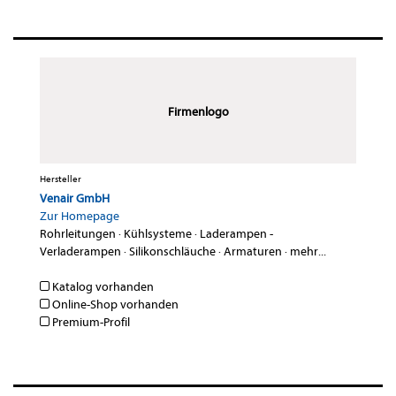
Firmenlogo
Hersteller
Venair GmbH
Zur Homepage
Rohrleitungen
·
Kühlsysteme
·
Laderampen -
Verladerampen
·
Silikonschläuche
·
Armaturen
·
mehr...
Katalog vorhanden
Online-Shop vorhanden
Premium-Profil