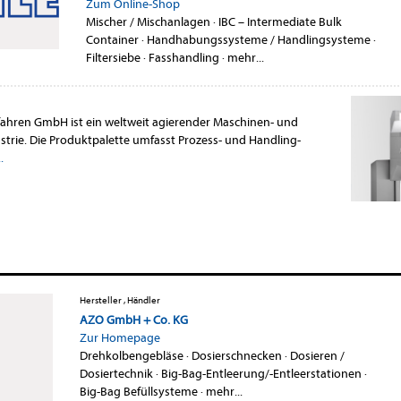
Zum Online-Shop
Mischer / Mischanlagen
·
IBC – Intermediate Bulk
Container
·
Handhabungssysteme / Handlingsysteme
·
Filtersiebe
·
Fasshandling
·
mehr...
fahren GmbH ist ein weltweit agierender Maschinen- und
trie. Die Produktpalette umfasst Prozess- und Handling-
.
Hersteller , Händler
AZO GmbH + Co. KG
Zur Homepage
Drehkolbengebläse
·
Dosierschnecken
·
Dosieren /
Dosiertechnik
·
Big-Bag-Entleerung/-Entleerstationen
·
Big-Bag Befüllsysteme
·
mehr...