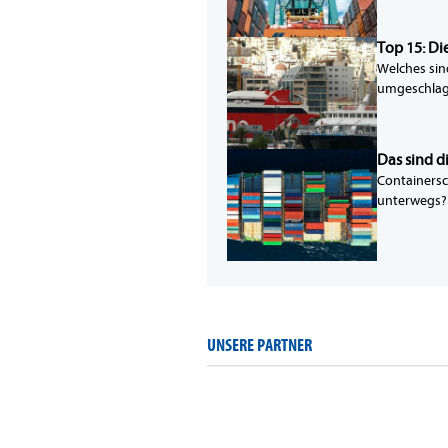
Top 15: Di
Welches sin
umgeschlage
Das sind d
Containersc
unterwegs? 
UNSERE PARTNER