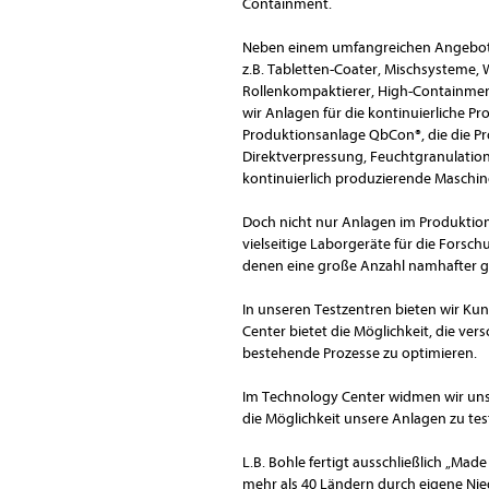
Containment.
Neben einem umfangreichen Angebot f
z.B. Tabletten-Coater, Mischsysteme, 
Rollenkompaktierer, High-Containment
wir Anlagen für die kontinuierliche P
Produktionsanlage QbCon®, die die Pr
Direktverpressung, Feuchtgranulation
kontinuierlich produzierende Maschine
Doch nicht nur Anlagen im Produktion
vielseitige Laborgeräte für die Forsc
denen eine große Anzahl namhafter g
In unseren Testzentren bieten wir Ku
Center bietet die Möglichkeit, die ver
bestehende Prozesse zu optimieren.
Im Technology Center widmen wir uns 
die Möglichkeit unsere Anlagen zu tes
L.B. Bohle fertigt ausschließlich „Ma
mehr als 40 Ländern durch eigene Nie