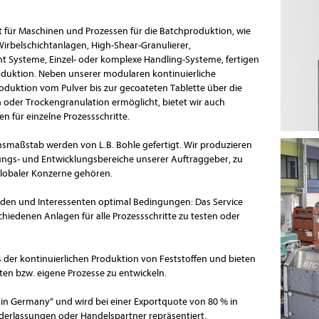
ür Maschinen und Prozessen für die Batchproduktion, wie
Wirbelschichtanlagen, High-Shear-Granulierer,
 Systeme, Einzel- oder komplexe Handling-Systeme, fertigen
roduktion. Neben unserer modularen kontinuierliche
oduktion vom Pulver bis zur gecoateten Tablette über die
 oder Trockengranulation ermöglicht, bietet wir auch
n für einzelne Prozessschritte.
smaßstab werden von L.B. Bohle gefertigt. Wir produzieren
hungs- und Entwicklungsbereiche unserer Auftraggeber, zu
lobaler Konzerne gehören.
nden und Interessenten optimal Bedingungen: Das Service
schiedenen Anlagen für alle Prozessschritte zu testen oder
der kontinuierlichen Produktion von Feststoffen und bieten
ten bzw. eigene Prozesse zu entwickeln.
de in Germany“ und wird bei einer Exportquote von 80 % in
derlassungen oder Handelspartner repräsentiert.