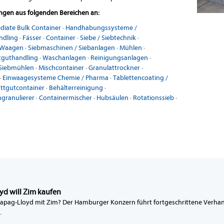
ungen aus folgenden Bereichen an:
ediate Bulk Container
·
Handhabungssysteme /
ndling
·
Fässer
·
Container
·
Siebe / Siebtechnik
·
 Waagen
·
Siebmaschinen / Siebanlagen
·
Mühlen
·
tguthandling
·
Waschanlagen
·
Reinigungsanlagen
·
Siebmühlen
·
Mischcontainer
·
Granulattrockner
·
·
Einwaagesysteme Chemie / Pharma
·
Tablettencoating /
ttgutcontainer
·
Behälterreinigung
·
granulierer
·
Containermischer
·
Hubsäulen
·
Rotationssieb
·
yd will Zim kaufen
apag-Lloyd mit Zim? Der Hamburger Konzern führt fortgeschrittene Verha
.