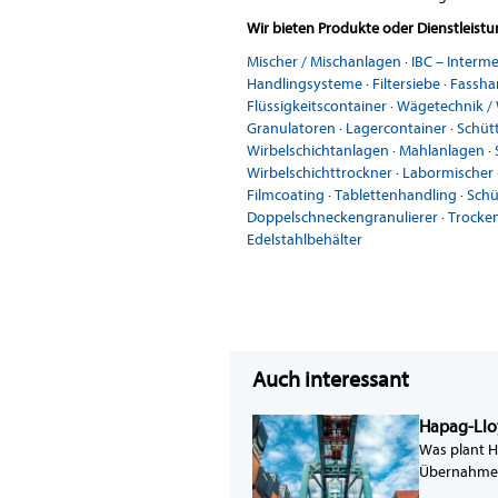
Wir bieten Produkte oder Dienstleist
Mischer / Mischanlagen
·
IBC – Interm
Handlingsysteme
·
Filtersiebe
·
Fassha
Flüssigkeitscontainer
·
Wägetechnik /
Granulatoren
·
Lagercontainer
·
Schüt
Wirbelschichtanlagen
·
Mahlanlagen
·
Wirbelschichttrockner
·
Labormischer
Filmcoating
·
Tablettenhandling
·
Schü
Doppelschneckengranulierer
·
Trocken
Edelstahlbehälter
Auch interessant
Hapag-Llo
Was plant H
Übernahme