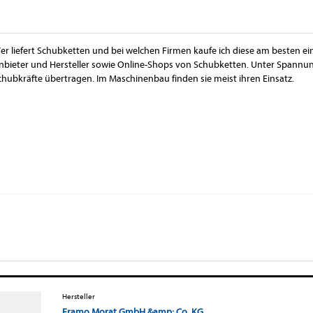
er liefert Schubketten und bei welchen Firmen kaufe ich diese am besten ein
nbieter und Hersteller sowie Online-Shops von Schubketten. Unter Spann
chubkräfte übertragen. Im Maschinenbau finden sie meist ihren Einsatz.
Hersteller
Framo Morat GmbH &amp; Co. KG