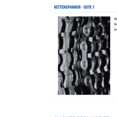
KETTENSPANNER -
SEITE 1
W
K
o