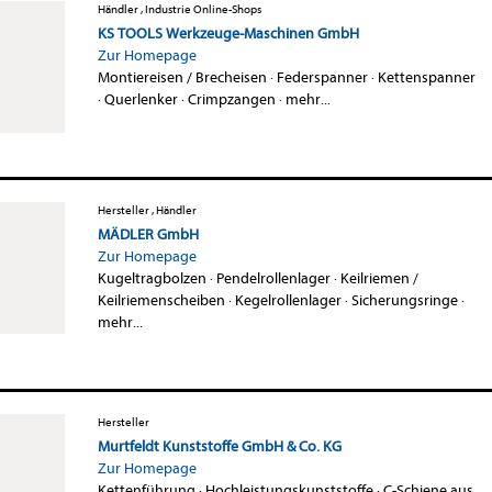
Händler , Industrie Online-Shops
KS TOOLS Werkzeuge-Maschinen GmbH
Zur Homepage
Montiereisen / Brecheisen
·
Federspanner
·
Kettenspanner
·
Querlenker
·
Crimpzangen
·
mehr...
Hersteller , Händler
MÄDLER GmbH
Zur Homepage
Kugeltragbolzen
·
Pendelrollenlager
·
Keilriemen /
Keilriemenscheiben
·
Kegelrollenlager
·
Sicherungsringe
·
mehr...
Hersteller
Murtfeldt Kunststoffe GmbH & Co. KG
Zur Homepage
Kettenführung
·
Hochleistungskunststoffe
·
C-Schiene aus