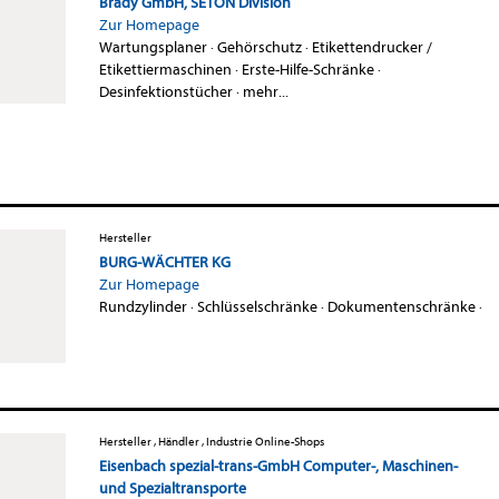
Brady GmbH, SETON Division
Zur Homepage
Wartungsplaner
·
Gehörschutz
·
Etikettendrucker /
Etikettiermaschinen
·
Erste-Hilfe-Schränke
·
Desinfektionstücher
·
mehr...
Hersteller
BURG-WÄCHTER KG
Zur Homepage
Rundzylinder
·
Schlüsselschränke
·
Dokumentenschränke
·
Hersteller , Händler , Industrie Online-Shops
Eisenbach spezial-trans-GmbH Computer-, Maschinen-
und Spezialtransporte