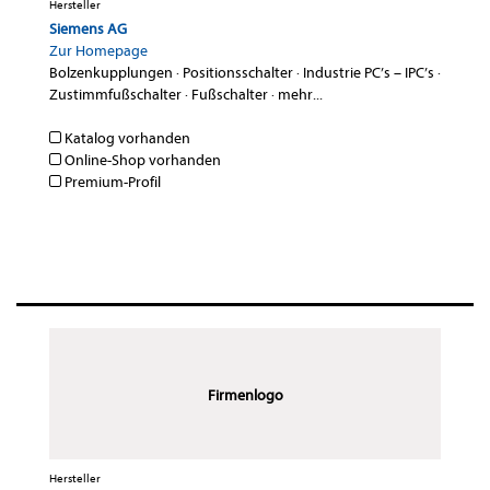
Hersteller
Siemens AG
Zur Homepage
Bolzenkupplungen
·
Positionsschalter
·
Industrie PC’s – IPC’s
·
Zustimmfußschalter
·
Fußschalter
·
mehr...
Katalog vorhanden
Online-Shop vorhanden
Premium-Profil
Firmenlogo
Hersteller