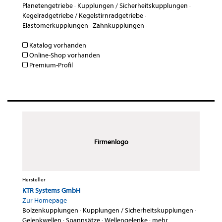
Planetengetriebe
·
Kupplungen / Sicherheitskupplungen
·
Kegelradgetriebe / Kegelstirnradgetriebe
·
Elastomerkupplungen
·
Zahnkupplungen
·
Katalog vorhanden
Online-Shop vorhanden
Premium-Profil
Firmenlogo
Hersteller
KTR Systems GmbH
Zur Homepage
Bolzenkupplungen
·
Kupplungen / Sicherheitskupplungen
·
Gelenkwellen
·
Spannsätze
·
Wellengelenke
·
mehr...