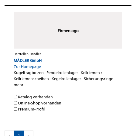
Firmenlogo
Hersteller , Händler
MÄDLER GmbH
Zur Homepage
Kugeltragbolzen
·
Pendelrollenlager
·
Keilriemen /
Keilriemenscheiben
·
Kegelrollenlager
·
Sicherungsringe
·
mehr...
Katalog vorhanden
Online-Shop vorhanden
Premium-Profil
«
1
»