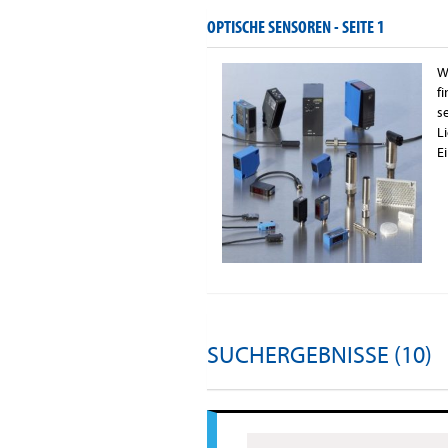
OPTISCHE SENSOREN -
SEITE 1
W
f
s
L
E
SUCHERGEBNISSE (10)