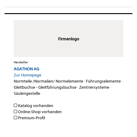
Firmenlogo
Hersteller
AGATHON AG
Zur Homepage
Normteile /Normalien/ Normelemente
·
Führungselemente
·
Gleitbuchse - Gleitführungsbuchse
·
Zentriersysteme
·
Säulengestelle
·
Katalog vorhanden
Online-Shop vorhanden
Premium-Profil