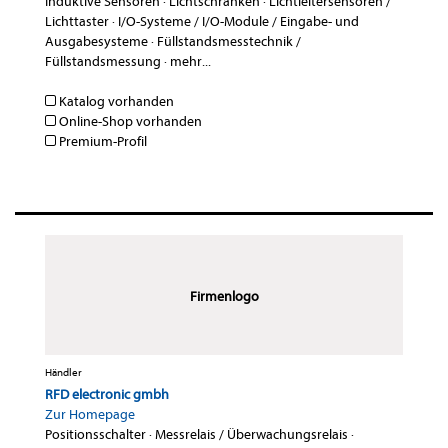
Induktive Sensoren
·
Lichtschranken
·
Lichtleitersensoren /
Lichttaster
·
I/O-Systeme / I/O-Module / Eingabe- und
Ausgabesysteme
·
Füllstandsmesstechnik /
Füllstandsmessung
·
mehr...
Katalog vorhanden
Online-Shop vorhanden
Premium-Profil
Firmenlogo
Händler
RFD electronic gmbh
Zur Homepage
Positionsschalter
·
Messrelais / Überwachungsrelais
·