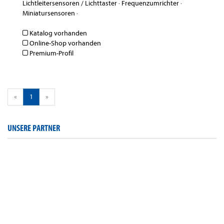
Lichtleitersensoren / Lichttaster
·
Frequenzumrichter
·
Miniatursensoren
·
Katalog vorhanden
Online-Shop vorhanden
Premium-Profil
«
1
»
UNSERE PARTNER