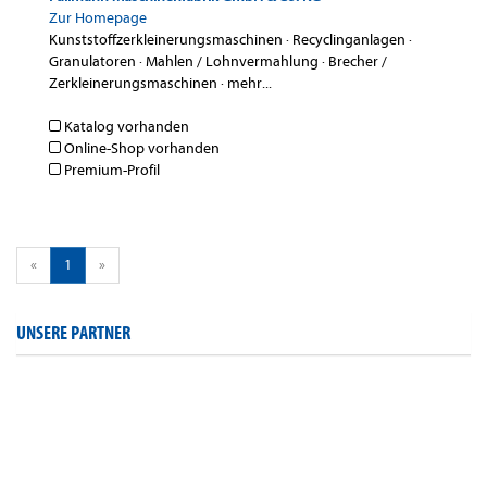
Zur Homepage
Kunststoffzerkleinerungsmaschinen
·
Recyclinganlagen
·
Granulatoren
·
Mahlen / Lohnvermahlung
·
Brecher /
Zerkleinerungsmaschinen
·
mehr...
Katalog vorhanden
Online-Shop vorhanden
Premium-Profil
«
1
»
UNSERE PARTNER