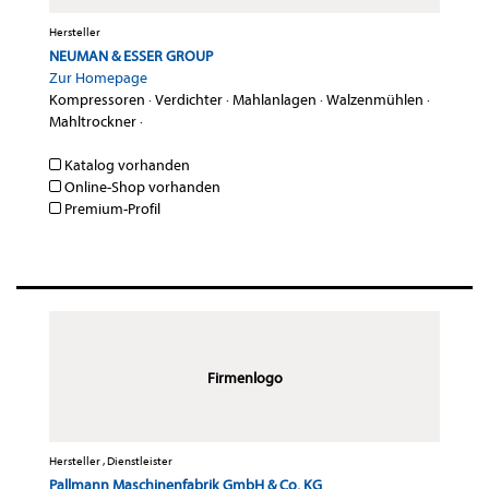
Hersteller
NEUMAN & ESSER GROUP
Zur Homepage
Kompressoren
·
Verdichter
·
Mahlanlagen
·
Walzenmühlen
·
Mahltrockner
·
Katalog vorhanden
Online-Shop vorhanden
Premium-Profil
Firmenlogo
Hersteller , Dienstleister
Pallmann Maschinenfabrik GmbH & Co. KG